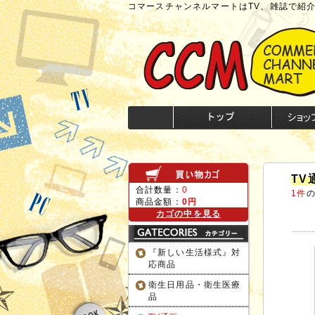
コマースチャンネルマートはTV、雑誌で紹
TV
合計数量：
0
1件
商品金額：
0円
カゴの中を見る
『新しい生活様式』対
応商品
衛生日用品・衛生医療
品