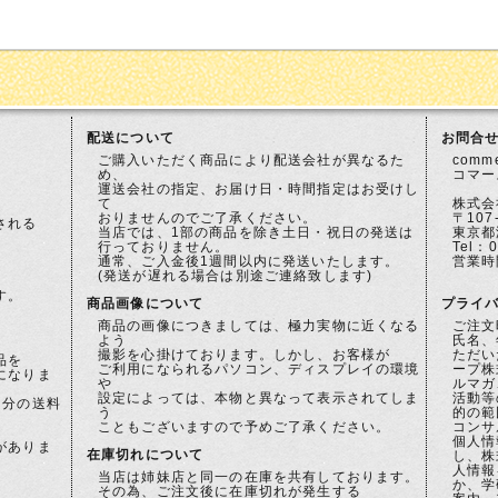
配送について
お問合
ご購入いただく商品により配送会社が異なるた
comme
め、
コマー
運送会社の指定、お届け日・時間指定はお受けし
て
株式会
おりませんのでご了承ください。
〒107
される
当店では、1部の商品を除き土日・祝日の発送は
東京都
行っておりません。
Tel：0
通常、ご入金後1週間以内に発送いたします。
営業時間
(発送が遅れる場合は別途ご連絡致します)
ご注
す。
商品画像について
プライ
商品の画像につきましては、極力実物に近くなる
ご注文
よう
氏名、
撮影を心掛けております。しかし、お客様が
ただい
品を
ご利用になられるパソコン、ディスプレイの環境
ープ株
になりま
や
ルマガ
設定によっては、本物と異なって表示されてしま
活動等
個分の送料
う
的の範
こともございますので予めご了承ください。
コンサ
個人情
がありま
在庫切れについて
し、株
人情報
当店は姉妹店と同一の在庫を共有しております。
か、学
その為、ご注文後に在庫切れが発生する