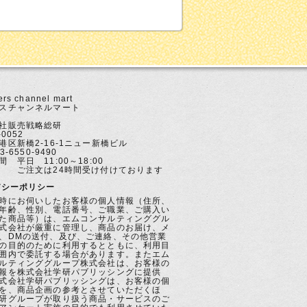
せ
rs channel mart
スチャンネルマート
社販売戦略総研
-0052
港区新橋2-16-1ニュー新橋ビル
3-6550-9490
 平日 11:00～18:00
文は24時間受け付けております
バシーポリシー
時にお伺いしたお客様の個人情報（住所、
年齢、性別、電話番号、ご職業、ご購入い
た商品等）は、エムコンサルティンググル
式会社が厳重に管理し、商品のお届け、メ
、DMの送付、及び、ご連絡、その他営業
の目的のために利用するとともに、利用目
囲内で委託する場合があります。またエム
ルティンググループ株式会社は、お客様の
報を株式会社学研パブリッシングに提供
式会社学研パブリッシングは、お客様の個
を、商品企画の参考とさせていただくほ
研グループが取り扱う商品・サービスのご