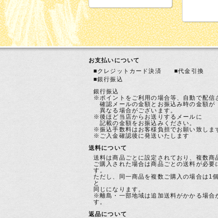
お支払いについて
■クレジットカード決済 ■代金引換
■銀行振込
銀行振込
※ポイントをご利用の場合等、自動で配信
確認メールの金額とお振込み時の金額が
異なる場合がございます。
※後ほど当店からお送りするメールに
記載の金額をお振込みください。
※振込手数料はお客様負担でお願い致しま
※ご入金確認後に発送いたします
送料について
送料は商品ごとに設定されており、複数商
ご購入された場合は商品ごとの送料が必要
す。
ただし、同一商品を複数ご購入の場合は1
と
同じになります。
※離島・一部地域は追加送料がかかる場合
す。
返品について